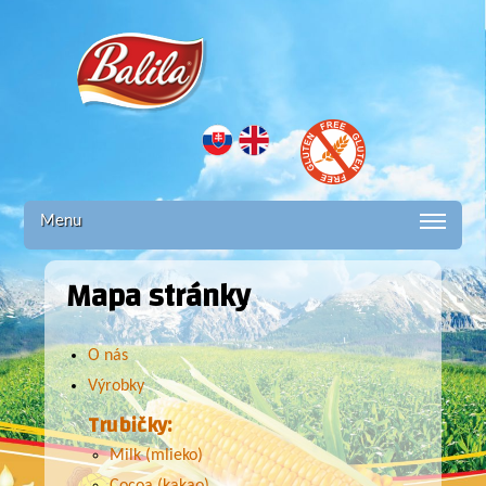
Balila -
Kukuričná
Menu
Mapa stránky
trubička
O nás
plnená
Výrobky
Trubičky:
lahodným
Milk (mlieko)