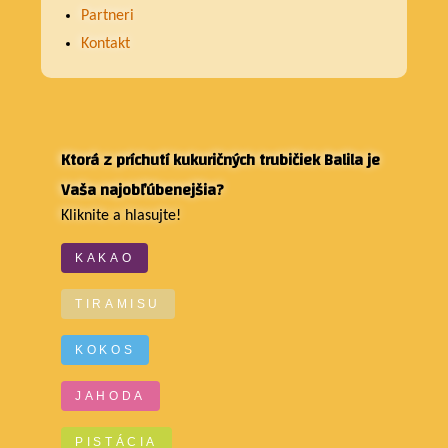
zdravej
Partneri
Kontakt
stravy
Ktorá z príchutí kukuričných trubičiek Balila je
Vaša najobľúbenejšia?
Kliknite a hlasujte!
KAKAO
TIRAMISU
KOKOS
JAHODA
PISTÁCIA