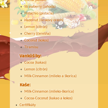
Cocoa (kakao)
krémom,
Strawberry (jahoda)
Pistachio (pistácia)
Hazelnut (lieskový orech)
ktorá je
Lemon (citrón)
Cherry (čerešňa)
dokonalou
Coconut (kokos)
Tiramisu
Vankúšiky:
kombináciou
Cocoa (kakao)
Lemon (citrón)
zážitku
Milk-Cinnamon (mlieko a škorica)
Kaše:
chute a
Milk-Cinnamon (mlieko-škorica)
Cocoa-Coconut (kakao a kokos)
Certifikáty