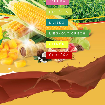
JAHODA
PISTÁCIA
MLIEKO
LIESKOVÝ ORECH
CITRÓN
ČEREŠŇA