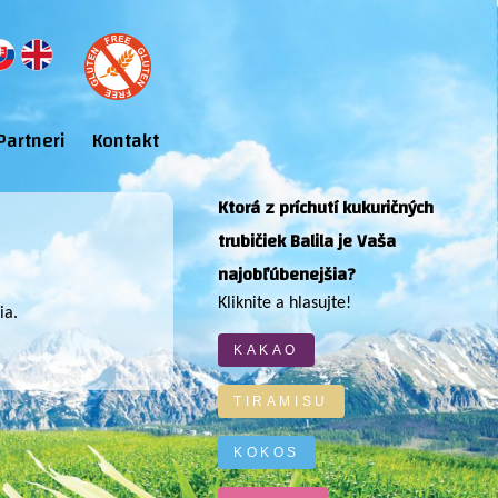
Partneri
Kontakt
Ktorá z príchutí kukuričných
trubičiek Balila je Vaša
najobľúbenejšia?
Kliknite a hlasujte!
ia.
KAKAO
TIRAMISU
KOKOS