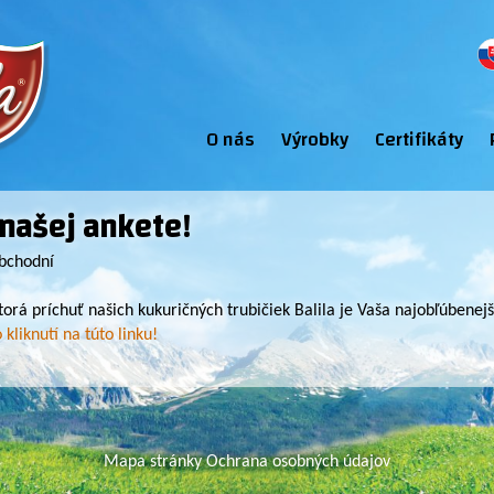
O nás
Výrobky
Certifikáty
 našej ankete!
ná
obchodní
torá príchuť našich kukuričných trubičiek Balila je Vaša najobľúbenejš
 kliknutí na túto linku!
Mapa stránky
Ochrana osobných údajov