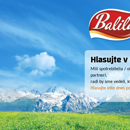
Balila -
Hlasujte v
Kukurič
Milí spotrebitelia / 
partneri,
radi by sme vedeli, k
trubička
Hlasujte ešte dnes po
plnená