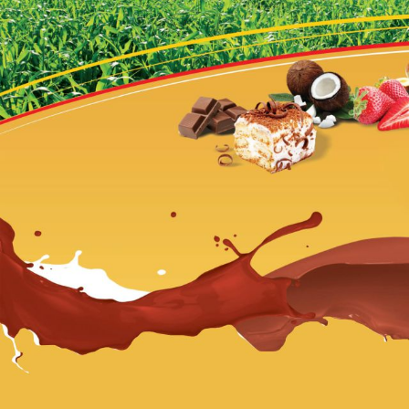
lahodn
krémom
ktorá je
dokona
kombin
zážitku