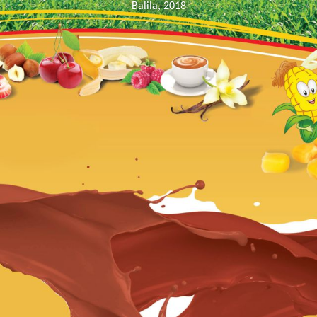
ým
Balila, 2018
,
lou
áciou