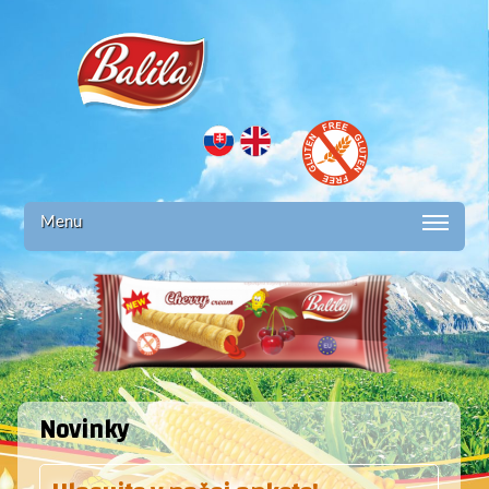
Balila -
Kukuričná
Menu
trubička
plnená
Novinky
lahodným