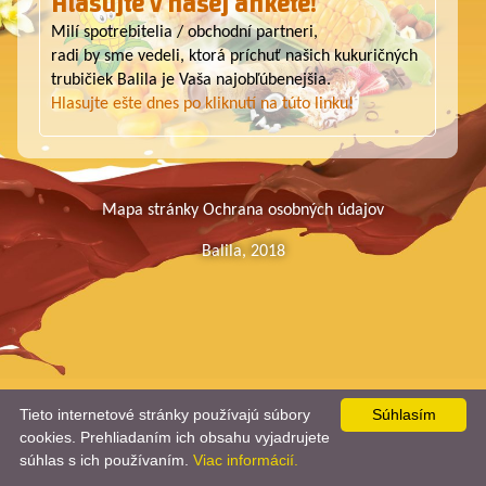
Hlasujte v našej ankete!
krémom,
Milí spotrebitelia / obchodní partneri,
radi by sme vedeli, ktorá príchuť našich kukuričných
trubičiek Balila je Vaša najobľúbenejšia.
ktorá je
Hlasujte ešte dnes po kliknutí na túto linku!
dokonalou
Mapa stránky
Ochrana osobných údajov
Balila, 2018
kombináciou
zážitku
chute a
Tieto internetové stránky používajú súbory
Súhlasím
cookies. Prehliadaním ich obsahu vyjadrujete
súhlas s ich používaním.
Viac informácií.